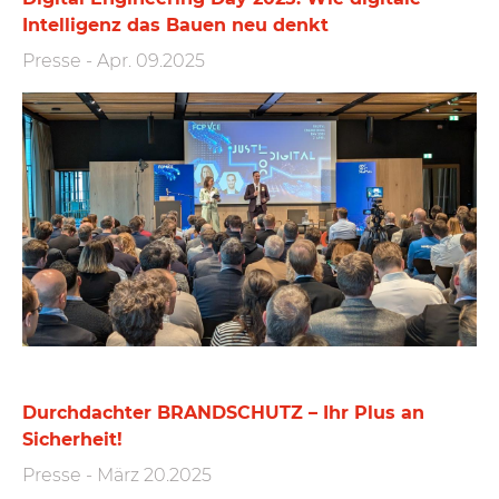
Intelligenz das Bauen neu denkt
Presse
-
Apr. 09.2025
Durchdachter BRANDSCHUTZ – Ihr Plus an
Sicherheit!
Presse
-
März 20.2025