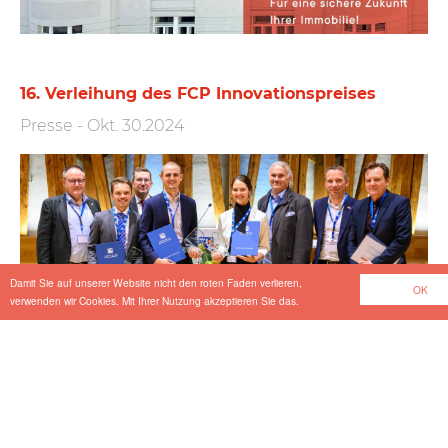
16. Verleihung des FCP Innovations­preises
Presse
-
Okt. 30.2024
Damit Sie auf unserer Website nicht den roten Faden verlieren,
OK
verwenden wir Cookies. Mit Ihrer Nutzung akzeptieren Sie das.
Load