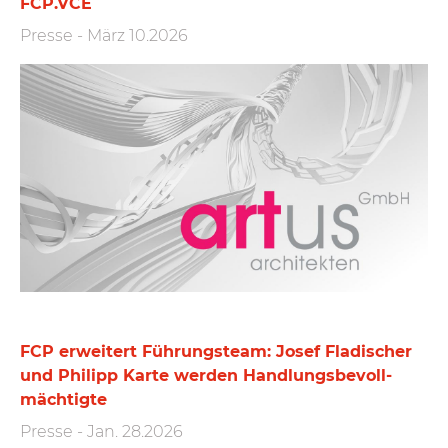
FCP.VCE
Presse
-
März 10.2026
FCP erweitert Führungs­team: Josef Fladischer
und Philipp Karte werden Handlungs­bevoll­
mächtigte
Presse
-
Jan. 28.2026