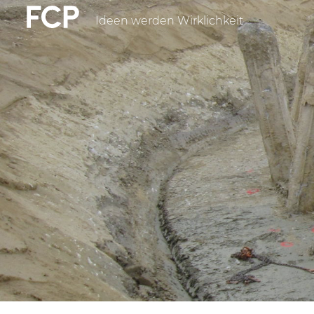
Direkt
Ideen werden Wirklichkeit
FCP
zum
Inhalt
Hauptnavigatio
weißes
Logo