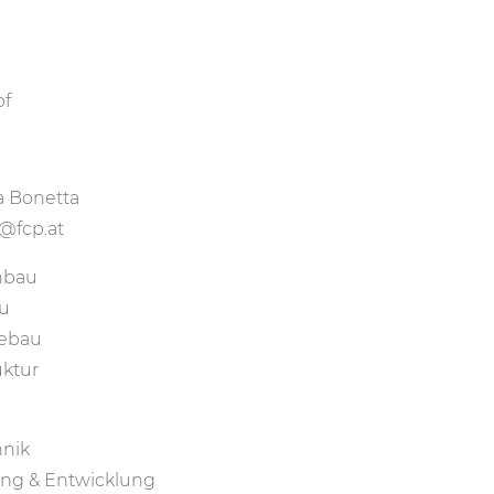
pf
 Bonetta
@fcp.at
nbau
u
iebau
uktur
nik
ng & Entwicklung