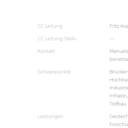
CC Leitung
Fritz Ko
CC Leitung-Stellv.
---
Kontakt
Manuela
bonetta
Schwerpunkte
Brücke
Hochba
Industr
Infrastr
Tiefbau
Leistungen
Geotech
Forschu