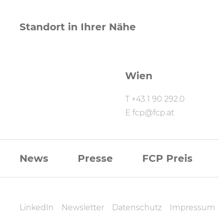
Standort in Ihrer Nähe
Wien
T
+43 1 90 292.0
E
fcp@fcp.at
FCP
News
Presse
FCP Preis
Footernavigati
FCP
LinkedIn
Newsletter
Datenschutz
Impressum