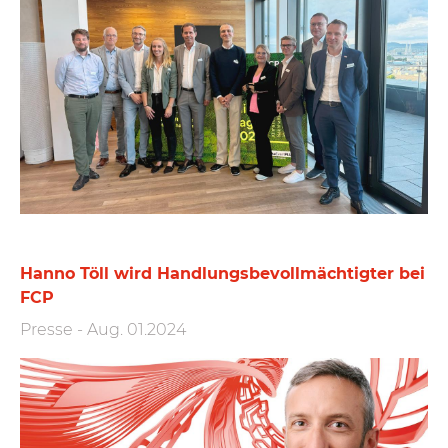
Hanno Töll wird Handlungs­bevoll­mächtigter bei
FCP
Presse
-
Aug. 01.2024