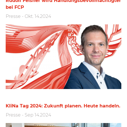
Rudolf Felsner wird Handlungs­bevoll­mächtigter
bei FCP
Presse
-
Okt. 14.2024
KliNa Tag 2024: Zukunft planen. Heute handeln.
Presse
-
Sep 14.2024