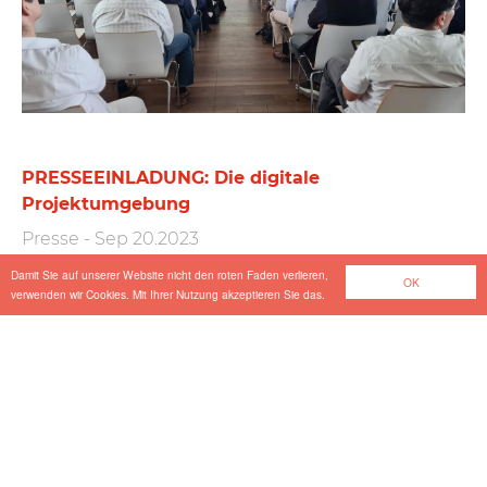
PRESSEEINLADUNG: Die digitale
Projektumgebung
Presse
-
Sep 20.2023
Damit Sie auf unserer Website nicht den roten Faden verlieren,
OK
verwenden wir Cookies. Mit Ihrer Nutzung akzeptieren Sie das.