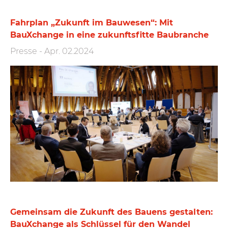
Fahrplan „Zukunft im Bauwesen“: Mit
BauXchange in eine zukunftsfitte Baubranche
Presse
-
Apr. 02.2024
Gemeinsam die Zukunft des Bauens gestalten:
BauXchange als Schlüssel für den Wandel