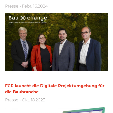
Presse
-
Febr. 16.2024
FCP launcht die Digitale Projekt­umgebung für
die Baubranche
Presse
-
Okt. 18.2023