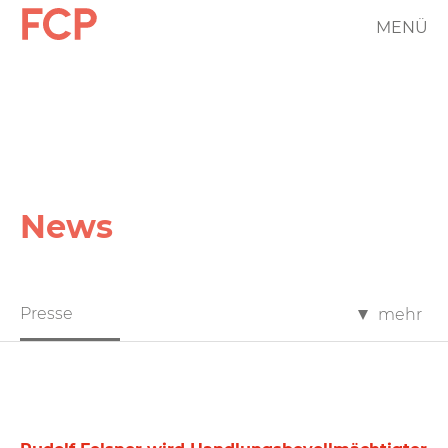
Direkt
MENÜ
FCP
zum
Inhalt
Hauptnavigation
rotes
Logo
News
FCP
Presse
mehr
News
Filter