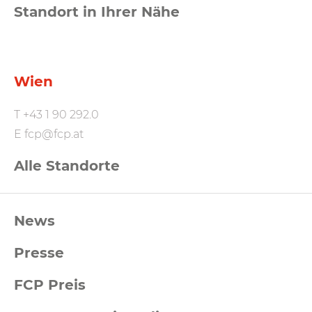
Standort in Ihrer Nähe
Wien
T
+43 1 90 292.0
E
fcp@fcp.at
Alle Standorte
FCP
News
Footernavigation
Presse
FCP Preis