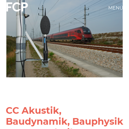
Direkt
MENÜ
FCP
zum
Inhalt
Hauptnavigation
weißes
Logo
CC Akustik,
Baudynamik, Bauphysik