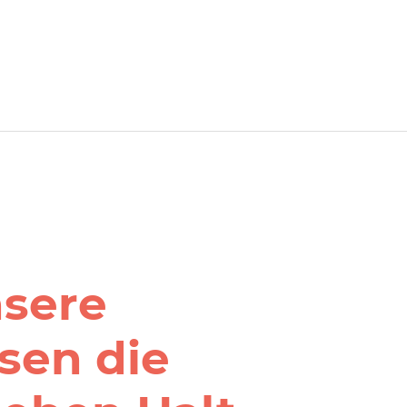
nsere
sen die