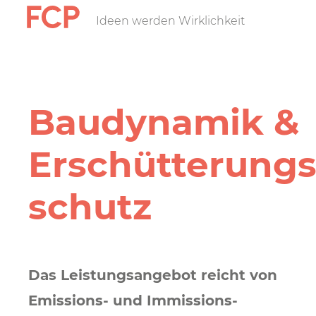
Direkt
Ideen werden Wirklichkeit
FCP
zum
Inhalt
Hauptnavigatio
rotes
Bau­dynamik &
Logo
Erschütterungs
schutz
Das Leistungsangebot reicht von
Emissions- und Immissions­