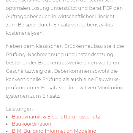
optimalen Lösung unterstützt und berät FCP den
Auftrag­geber auch in wirt­schaftlicher Hinsicht,
zum Beispiel durch Einsatz von Lebens­­zyklus­­
kosten­analysen.
Neben dem klassischen Brücken­neubau stellt die
Prüfung, Nach­rechnung und Instand­setzung
bestehender Brücken­tragwerke einen weiteren
Geschäfts­zweig dar. Dabei kommen sowohl die
konven­ti­onelle Prüfung als auch eine Bauwerks­
prüfung unter Einsatz von innovativen Monitoring­
systemen zum Einsatz.
Leistungen
Bau­dynamik & Erschütterungs­schutz
Baukoor­di­nation
BIM. Building Information Modeling