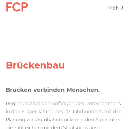
Direkt
MENÜ
FCP
zum
Inhalt
Hauptnavigation
rotes
Logo
Brückenbau
Brücken verbinden Menschen.
Beginnend bei den Anfängen des Unter­nehmens
in den 60iger Jahren des 20. Jahr­hunderts mit der
Planung von Auto­bahn­brücken in den Alpen über
die zahl­reichen mit dem Staats­preis ausge­