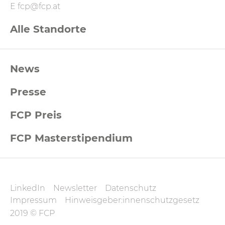
E
fcp@fcp.at
Alle Standorte
FCP
News
Footernavigation
Presse
FCP Preis
FCP Masterstipendium
FCP
LinkedIn
Newsletter
Datenschutz
Datenschutz
Impressum
Hinweisgeber:innenschutzgesetz
und
2019 © FCP