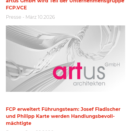
artus GmbH wird Teil der Unternehmensgruppe
FCP.VCE
Presse
-
März 10.2026
FCP erweitert Führungs­team: Josef Fladischer
und Philipp Karte werden Handlungs­bevoll­
mächtigte