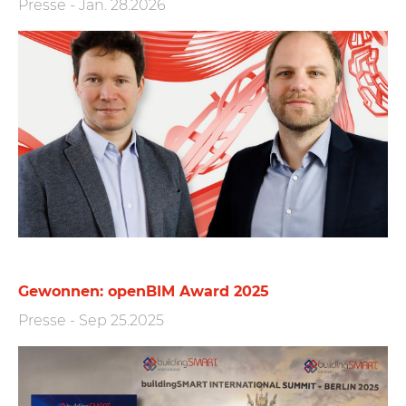
Presse
-
Jan. 28.2026
Gewonnen: openBIM Award 2025
Presse
-
Sep 25.2025