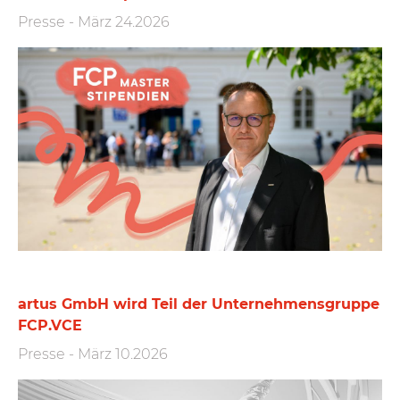
Presse
-
März 24.2026
artus GmbH wird Teil der Unternehmensgruppe
FCP.VCE
Presse
-
März 10.2026