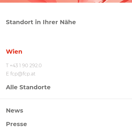
Standort in Ihrer Nähe
Wien
T
+43 1 90 292.0
E
fcp@fcp.at
Alle Standorte
FCP
News
Footernavigation
Presse