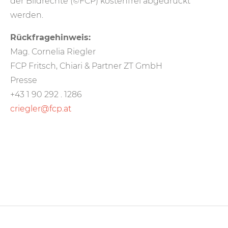
der Bildrechte (©FCP) kostenfrei abgedruckt
werden.
Rückfragehinweis:
Mag. Cornelia Riegler
FCP Fritsch, Chiari & Partner ZT GmbH
Presse
+43 1 90 292 . 1286
criegler@fcp.at