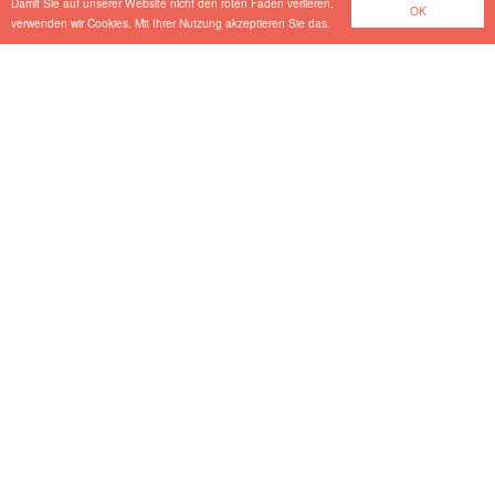
Damit Sie auf unserer Website nicht den roten Faden verlieren,
OK
verwenden wir Cookies. Mit Ihrer Nutzung akzeptieren Sie das.
Bauwerksbuch Neu
Presse
-
Nov. 21.2024