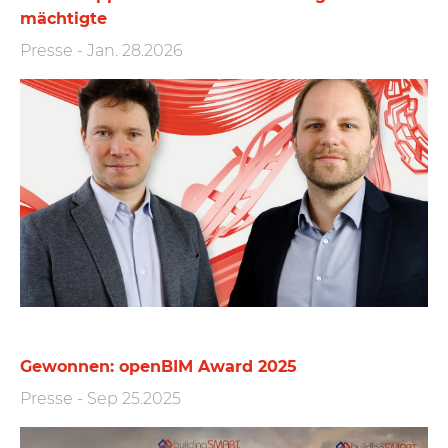
mächtigte
Presse
-
Jan. 28.2026
Gewonnen: openBIM Award 2025
Presse
-
Sep 25.2025