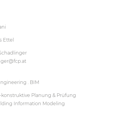
ani
 Ettel
Schadlinger
nger@fcp.at
Engineering . BIM
h-konstruktive Planung & Prüfung
ilding Information Modeling