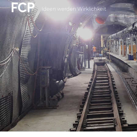
Direkt
Ideen werden Wirklichkeit
FCP
zum
Inhalt
Hauptnavigatio
weißes
Logo