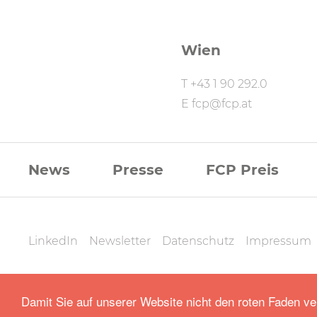
Wien
T
+43 1 90 292.0
E
fcp@fcp.at
FCP
News
Presse
FCP Preis
Footernavigati
FCP
LinkedIn
Newsletter
Datenschutz
Impressum
Datenschutz
FCP
|
Deutsch
English
Damit Sie auf unserer Website nicht den roten Faden ve