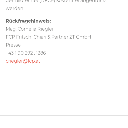
der Bildrechte (©FCP) kostenfrei abgedruckt
werden.
Rückfragehinweis:
Mag. Cornelia Riegler
FCP Fritsch, Chiari & Partner ZT GmbH
Presse
+43 1 90 292 . 1286
criegler@fcp.at