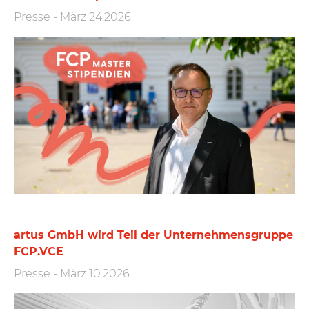
Presse
-
März 24.2026
artus GmbH wird Teil der Unternehmensgruppe
FCP.VCE
Presse
-
März 10.2026