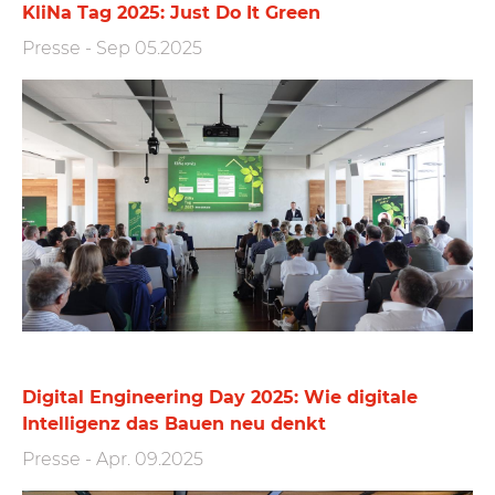
KliNa Tag 2025: Just Do It Green
Presse
-
Sep 05.2025
Digital Engineering Day 2025: Wie digitale
Intelligenz das Bauen neu denkt
Presse
-
Apr. 09.2025