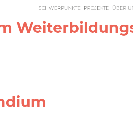
SCHWERPUNKTE
PROJEKTE
ÜBER U
im Weiterbildung
n
endium