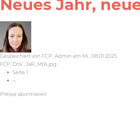
Neues Jahr, neu
Gespeichert von
FCP_Admin
am
Mi., 08.01.2025
FCP_DoV_JaR_MtA.jpg
Seitennummerierung
Seite 1
Nächste
››
Seite
Presse abonnieren