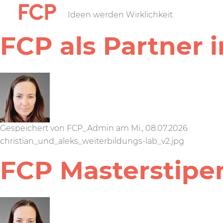
Direkt
Ideen werden Wirklichkeit
FCP
zum
Inhalt
FCP als Partner 
Hauptnavigatio
rotes
Logo
Gespeichert von
FCP_Admin
am
Mi., 08.07.2026
christian_und_aleks_weiterbildungs-lab_v2.jpg
FCP Masterstip