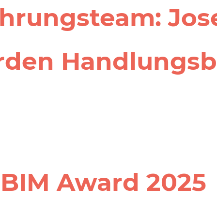
hrungs­team: Jos
rden Handlungs­b
BIM Award 2025