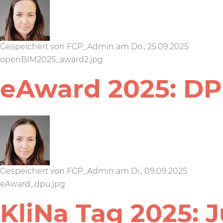
Gespeichert von
FCP_Admin
am
Do., 25.09.2025
openBIM2025_award2.jpg
eAward 2025: DPU
Gespeichert von
FCP_Admin
am
Di., 09.09.2025
eAward_dpu.jpg
KliNa Tag 2025: J