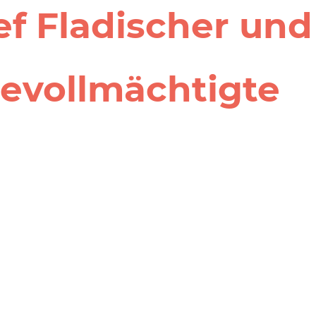
ef Fladischer und
evoll­mächtigte