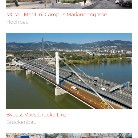
MCM – MedUni Campus Mariannengasse
Hochbau
Bypass Voestbrücke Linz
Brückenbau