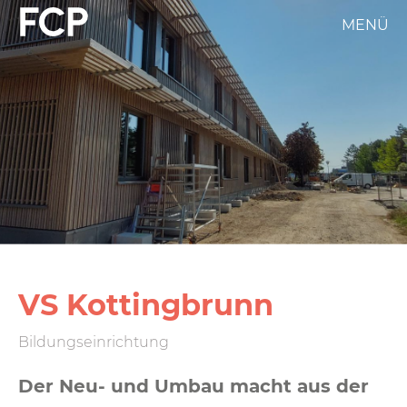
Direkt
MENÜ
FCP
zum
Inhalt
Hauptnavigation
weißes
Logo
VS Kotting­brunn
Bildungseinrichtung
Der Neu- und Umbau macht aus der