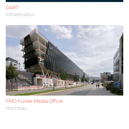
D4R7
Infrastruktur
FMO Funke Media Office
Hochbau
Load
More