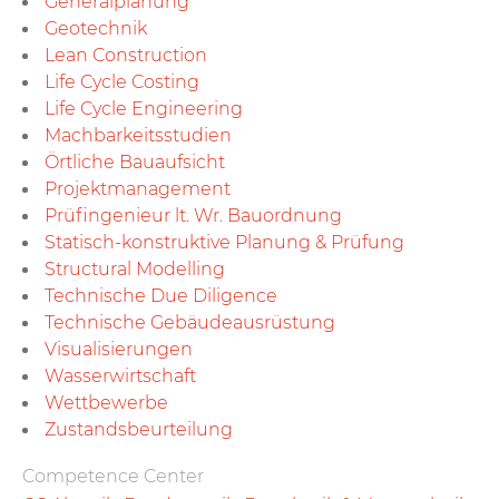
General­planung
Geotechnik
Lean Construction
Life Cycle Costing
Life Cycle Engineering
Machbarkeits­studien
Örtliche Bauaufsicht
Projekt­management
Prüfingenieur lt. Wr. Bauordnung
Statisch-konstruktive Planung & Prüfung
Structural Modelling
Technische Due Diligence
Technische Gebäude­ausrüstung
Visuali­sierungen
Wasser­wirtschaft
Wett­bewerbe
Zustands­beurteilung
Competence Center