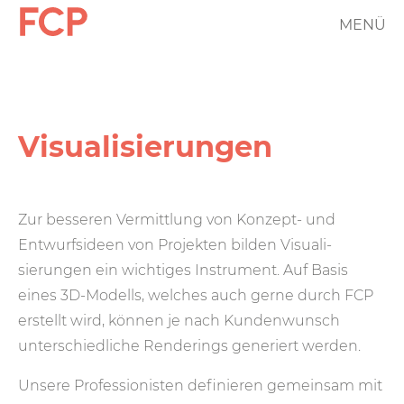
Direkt
MENÜ
FCP
zum
Inhalt
Hauptnavigation
rotes
Logo
Visuali­sierungen
Zur besseren Vermittlung von Konzept- und
Entwurfs­ideen von Projekten bilden Visua­li­
sierungen ein wichtiges Instrument. Auf Basis
eines 3D-Modells, welches auch gerne durch FCP
erstellt wird, können je nach Kunden­wunsch
unter­schiedliche Render­ings generiert werden.
Unsere Pro­fessio­nisten definieren gemein­sam mit