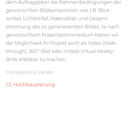
dem Auftrag­geber die Rahmen­bedingungen der
gewün­schten Bild­komposition, wie z.B. Blick­
winkel, Licht­ein­fall, Materi­ali­tät, und Gesamt­
stimmung des zu gener­ier­enden Bildes. Je nach
gewünschtem Präsentations­medium bieten wir
die Möglich­keit Ihr Projekt auch als Video (Walk­
through), 360°-Bild oder mittels Virtual-Reality-
Brille erleb­bar zu machen.
Competence Center
CC Hochbauplanung