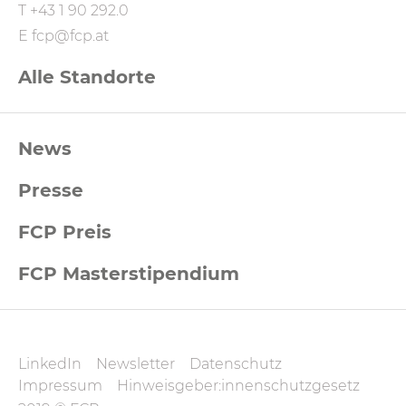
T
+43 1 90 292.0
E
fcp@fcp.at
Alle Standorte
FCP
News
Footernavigation
Presse
FCP Preis
FCP Masterstipendium
FCP
LinkedIn
Newsletter
Datenschutz
Datenschutz
Impressum
Hinweisgeber:innenschutzgesetz