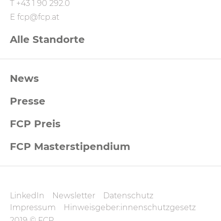
T
+43 1 90 292.0
E
fcp@fcp.at
Alle Standorte
FCP
News
Footernavigation
Presse
FCP Preis
FCP Masterstipendium
FCP
LinkedIn
Newsletter
Datenschutz
Datenschutz
Impressum
Hinweisgeber:innenschutzgesetz
2019 © FCP