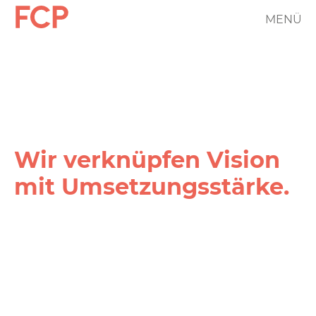
Direkt
MENÜ
FCP
zum
Inhalt
Hauptnavigation
rotes
Logo
Wir verknüpfen Vision
mit Umsetzungs­stärke.
FCP
Projekt
Filter