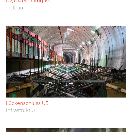
U2/U4 Pilgramgasse
Tiefbau
Lückenschluss U5
Infrastruktur