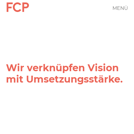
Direkt
MENÜ
FCP
zum
Inhalt
Hauptnavigation
rotes
Logo
Wir verknüpfen Vision
mit Umsetzungs­stärke.
FCP
Projekt
Filter