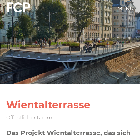
Direkt
MENÜ
FCP
zum
Inhalt
Hauptnavigation
weißes
Logo
Wientalterrasse
Öffentlicher Raum
Das Projekt Wientalterrasse, das sich