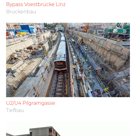
Bypass Voestbrücke Linz
Brückenbau
U2/U4 Pilgramgasse
Tiefbau