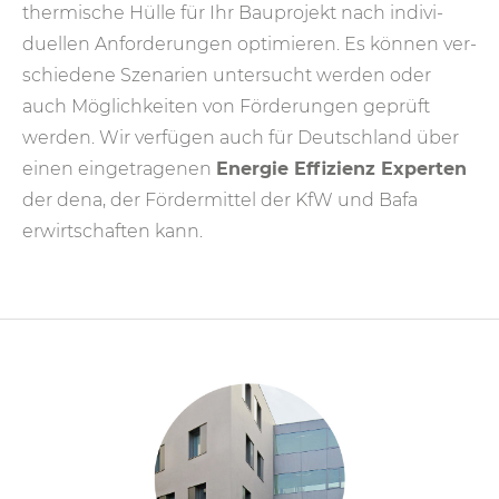
ther­mische Hülle für Ihr Bau­projekt nach indi­vi­
duellen Anfor­derungen opti­mieren. Es können ver­
schiedene Szena­rien unter­sucht werden oder
auch Möglich­keiten von Förder­ungen ge­prüft
werden. Wir ver­fügen auch für Deutsch­land über
einen ein­ge­tragenen
Energie Effizienz Experten
der dena, der Förder­mittel der KfW und Bafa
erwirt­schaften kann.