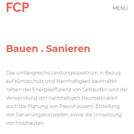
Direkt
MENÜ
FCP
zum
Inhalt
Hauptnavigation
rotes
Logo
Bauen . Sanieren
Das umfangreiche Leistungs­spektrum in Bezug
auf Klimaschutz und Nachhaltigkeit be­in­haltet
neben der Energie­effizienz von Gebäuden und der
Ver­wendung von nach­haltigen Bau­materia­lien
auch die Planung von Passiv­häusern, Er­stellung
von Sanierungs­konzepten sowie die Um­setzung
von Holz­bauten.