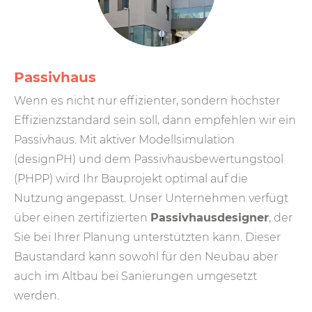
Passivhaus
Wenn es nicht nur effizienter, sondern höchster
Effizienz­standard sein soll, dann empfehlen wir ein
Passiv­haus. Mit aktiver Modell­simulation
(designPH) und dem Passiv­haus­bewertungs­tool
(PHPP) wird Ihr Bau­projekt optimal auf die
Nutzung angepasst. Unser Unter­nehmen verfügt
über einen zerti­fi­zierten
Passiv­haus­designer
, der
Sie bei Ihrer Planung unter­stützten kann. Dieser
Bau­standard kann sowohl für den Neu­bau aber
auch im Alt­bau bei Sanierungen umge­setzt
werden.