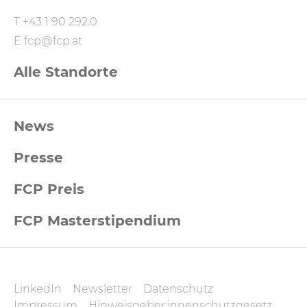
T
+43 1 90 292.0
E
fcp@fcp.at
Alle Standorte
FCP
News
Footernavigation
Presse
FCP Preis
FCP Masterstipendium
FCP
LinkedIn
Newsletter
Datenschutz
Datenschutz
Impressum
Hinweisgeber:innenschutzgesetz