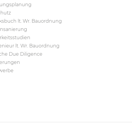
rungsplanung
hutz
sbuch lt. Wr. Bauordnung
nsanierung
keitsstudien
enieur lt. Wr. Bauordnung
che Due Diligence
sierungen
werbe