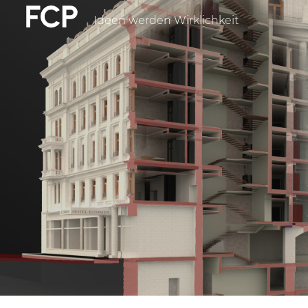
Direkt
Ideen werden Wirklichkeit
FCP
zum
Inhalt
Hauptnavigatio
weißes
Logo