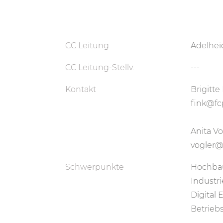
CC Leitung
Adelhei
CC Leitung-Stellv.
---
Kontakt
Brigitte
fink@fc
Anita Vo
vogler@
Schwerpunkte
Hochba
Industr
Digital 
Betrie