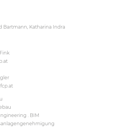
d Bartmann, Katharina Indra
 Fink
p.at
gler
fcp.at
u
iebau
Engineering . BIM
bsanlagengenehmigung