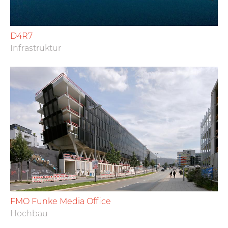
D4R7
Infrastruktur
FMO Funke Media Office
Hochbau