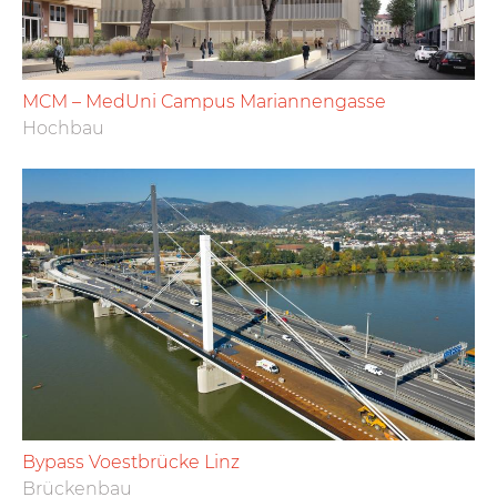
MCM – MedUni Campus Mariannengasse
Hochbau
Bypass Voestbrücke Linz
Brückenbau