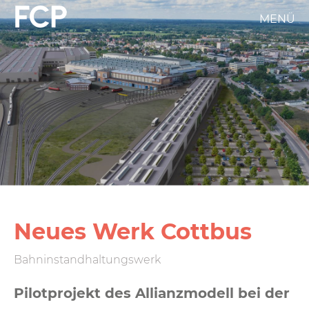
Direkt
MENÜ
FCP
zum
Inhalt
Hauptnavigation
weißes
Logo
Neues Werk Cottbus
Bahninstandhaltungswerk
Pilotprojekt des Allianzmodell bei der