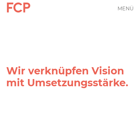
Direkt
MENÜ
FCP
zum
Inhalt
Hauptnavigation
rotes
Logo
Wir verknüpfen Vision
mit Umsetzungs­stärke.
FCP
Projekt
Filter