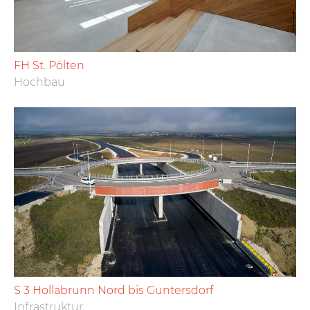
FH St. Pölten
Hochbau
S 3 Hollabrunn Nord bis Guntersdorf
Infrastruktur