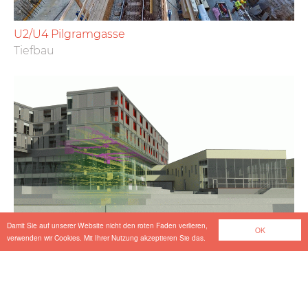
U2/U4 Pilgramgasse
Tiefbau
Damit Sie auf unserer Website nicht den roten Faden verlieren,
OK
verwenden wir Cookies. Mit Ihrer Nutzung akzeptieren Sie das.
Kompetenzcenter Gesundheitsvorsorge und
Prävention Sitzenberg
Hochbau