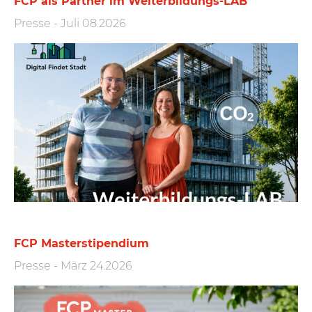
FCP als Partner im Weiterbildungs-LAB
Presse
-
Juli 08.2026
FCP Masterstipendium
Presse
-
März 24.2026