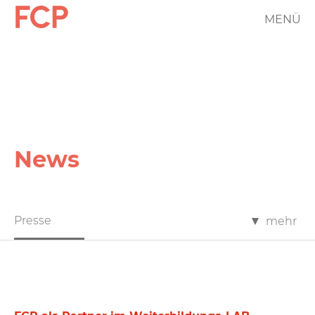
Direkt
MENÜ
FCP
zum
Inhalt
Hauptnavigation
rotes
Logo
News
FCP
Presse
mehr
News
Filter