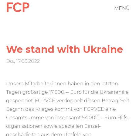
Direkt
MENÜ
FCP
zum
Inhalt
Hauptnavigation
rotes
Logo
We stand with Ukraine
Do., 17.03.2022
Unsere Mitarbeiter:innen haben in den letzten
Tagen groß­artige 17.000,-- Euro für die Ukraine­hilfe
gespendet. FCP.VCE verdoppelt diesen Betrag. Seit
Beginn des Krieges kommt von FCP.VCE eine
Gesamt­summe von insgesamt 54.000,-- Euro Hilfs­
organisationen sowie speziellen Einzel­
geschädigten aus dem Umfeld von