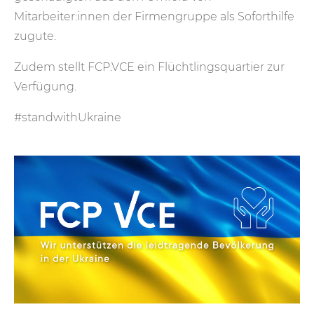
Mitarbeiter:innen der Firmen­gruppe als Sofort­hilfe
zugute.
Zudem stellt FCP.VCE ein Flüchtlingsquartier zur
Verfügung.
#standwithUkraine