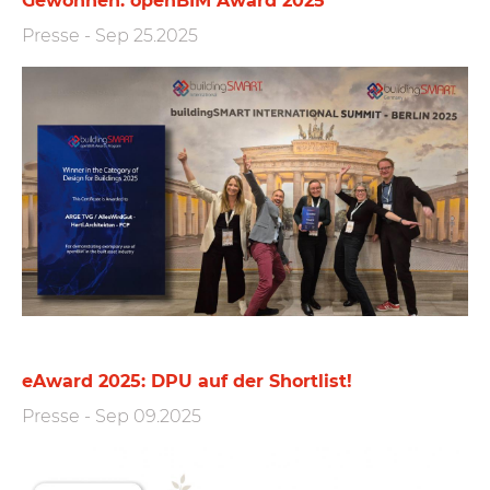
Gewonnen: openBIM Award 2025
Presse
-
Sep 25.2025
eAward 2025: DPU auf der Shortlist!
Presse
-
Sep 09.2025