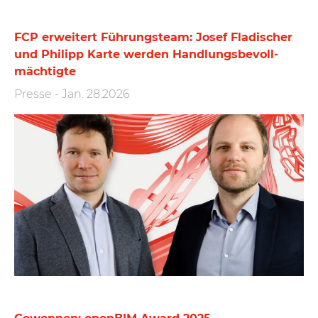
FCP erweitert Führungs­team: Josef Fladischer
und Philipp Karte werden Handlungs­bevoll­
mächtigte
Presse
-
Jan. 28.2026