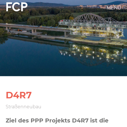
Direkt
MENÜ
FCP
zum
Inhalt
Hauptnavigation
weißes
Logo
D4R7
Straßenneubau
Ziel des PPP Projekts D4R7 ist die