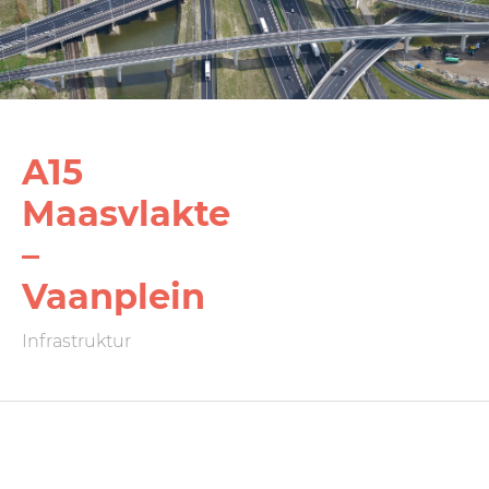
A15
Maasvlakte
–
Vaanplein
Infrastruktur