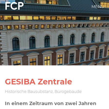
Direkt
MENÜ
FCP
zum
Inhalt
Hauptnavigation
weißes
Logo
GESIBA Zentrale
Historische Bausubstanz, Bürogebäude
In einem Zeitraum von zwei Jahren