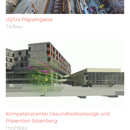
U2/U4 Pilgramgasse
Tiefbau
Kompetenzcenter Gesundheitsvorsorge und
Prävention Sitzenberg
Hochbau