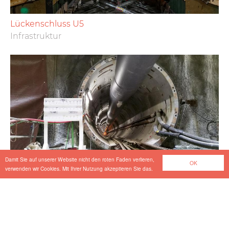
Lückenschluss U5
Infrastruktur
Damit Sie auf unserer Website nicht den roten Faden verlieren,
OK
verwenden wir Cookies. Mit Ihrer Nutzung akzeptieren Sie das.
Musaimeer Pumping Station & Outfall Tunnel
Tiefbau