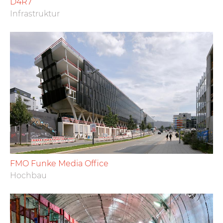
D4R7
Infrastruktur
FMO Funke Media Office
Hochbau