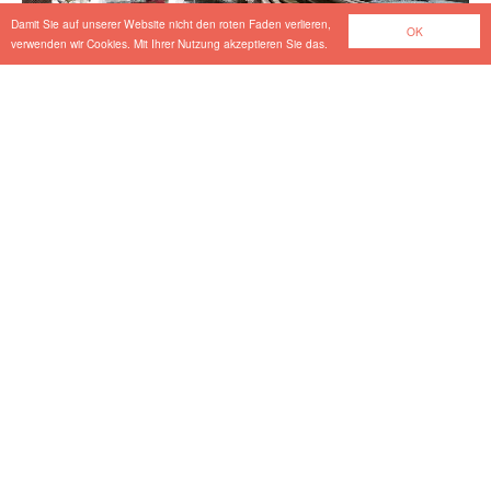
Damit Sie auf unserer Website nicht den roten Faden verlieren,
OK
verwenden wir Cookies. Mit Ihrer Nutzung akzeptieren Sie das.
Musaimeer Pumping Station & Outfall Tunnel
Tiefbau
Arrival Center Schönbrunn
KliNa