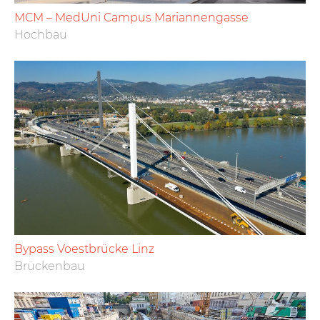
MCM – MedUni Campus Mariannengasse
Hochbau
Bypass Voestbrücke Linz
Brückenbau