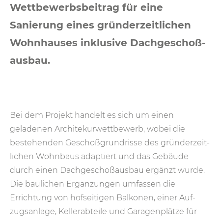
Wettbewerbs­beitrag für eine
Sanierung eines gründer­zeit­lichen
Wohn­hauses inklu­sive Dach­geschoß­
ausbau.
Bei dem Projekt handelt es sich um einen
geladenen Architekur­wett­bewerb, wobei die
beste­henden Geschoß­grund­risse des gründer­zeit­
lichen Wohn­baus adaptiert und das Gebäude
durch einen Dach­geschoß­aus­bau ergänzt wurde.
Die bau­lichen Ergänzungen umfassen die
Errichtung von hof­seitigen Balkonen, einer Auf­
zugs­anlage, Keller­abteile und Garagen­plätze für