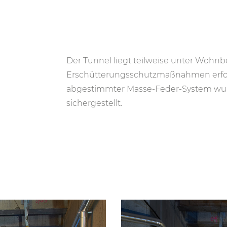
Der Tunnel liegt teilweise unter Wohn
Erschütterungsschutzmaßnahmen erford
abgestimmter Masse-Feder-System wurde
sichergestellt.