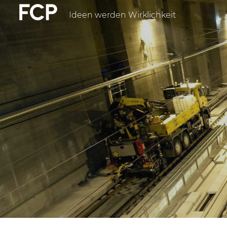
Direkt
Ideen werden Wirklichkeit
FCP
zum
Inhalt
Hauptnavigatio
weißes
Logo