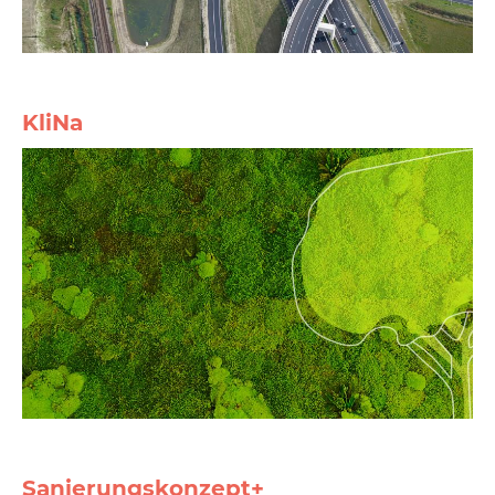
KliNa
Sanierungskonzept+