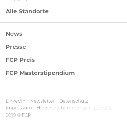
Alle Standorte
FCP
News
Footernavigation
Presse
FCP Preis
FCP Masterstipendium
FCP
LinkedIn
Newsletter
Datenschutz
Datenschutz
Impressum
Hinweisgeber:innenschutzgesetz
und
2019 © FCP