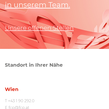
in unserem Team.
Unsere offenen Stellen
Standort in Ihrer Nähe
Wien
T
+43 1 90 292.0
E
fcp@fcp.at