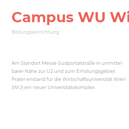
Campus WU W
Bildungseinrichtung
Am Standort Messe-Südportal­straße in unmittel­
barer Nähe zur U2 und zum Erholungs­gebiet
Prater enstand für die Wirt­schafts­uni­versität Wien
(WU) ein neuer Universitäts­komplex.