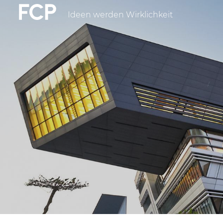
Direkt
Ideen werden Wirklichkeit
FCP
zum
Inhalt
Hauptnavigatio
weißes
Logo