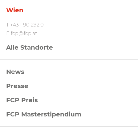
Wien
T
+43 1 90 292.0
E
fcp@fcp.at
Alle Standorte
FCP
News
Footernavigation
Presse
FCP Preis
FCP Masterstipendium