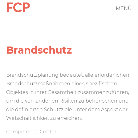
Direkt
MENÜ
FCP
zum
Inhalt
Hauptnavigation
rotes
Logo
Brand­schutz
Brandschutzplanung bedeutet, alle erforderlichen
Brand­schutz­maßnahmen eines spezifischen
Objektes in ihrer Gesamt­heit zusammen­zuführen,
um die vorhandenen Risiken zu beherrschen und
die definierten Schutz­ziele unter dem Aspekt der
Wirtschaftlich­keit zu erreichen.
Competence Center