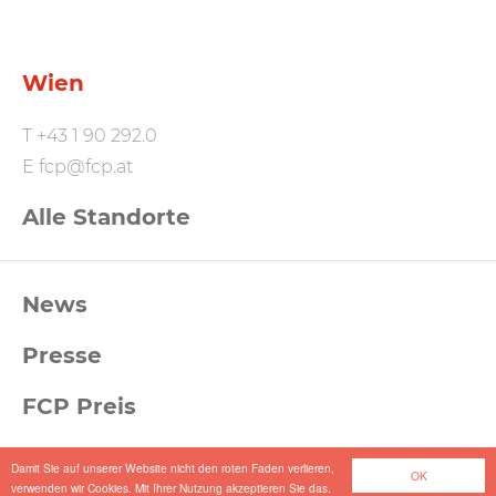
Wien
T
+43 1 90 292.0
E
fcp@fcp.at
Alle Standorte
FCP
News
Footernavigation
Presse
FCP Preis
FCP Masterstipendium
Damit Sie auf unserer Website nicht den roten Faden verlieren,
OK
verwenden wir Cookies. Mit Ihrer Nutzung akzeptieren Sie das.