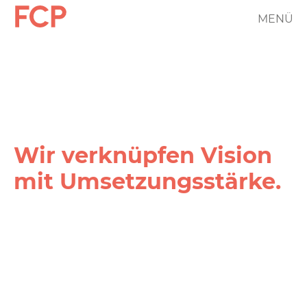
Direkt
MENÜ
FCP
zum
Inhalt
Hauptnavigation
rotes
Logo
Wir verknüpfen Vision
mit Umsetzungs­stärke.
FCP
Projekt
Filter