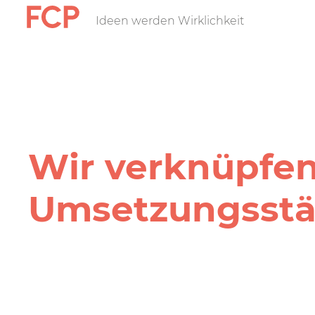
Direkt
Ideen werden Wirklichkeit
FCP
zum
Inhalt
Hauptnavigatio
rotes
Logo
Wir verknüpfen
Umsetzungs­stä
FCP
Projekt