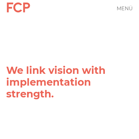
Skip
MENÜ
FCP
to
main
Hauptnavigation
content
rotes
Logo
We link vision with
implementation
strength.
FCP
Projekt
Filter